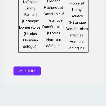
Frédéric
Moïse et
Moïse et
Pailheret et
Jimmy
Jimmy
David Laleuf
Reinard
Reinard
(Pétanque
(Pétanque
(Pétanque
Domératoise)
Domératoise)
Domératoise)
(Nicolas
(Nicolas
(Nicolas
Hermann
Hermann
Hermann
délégué)
délégué)
délégué)
Lire la suite...