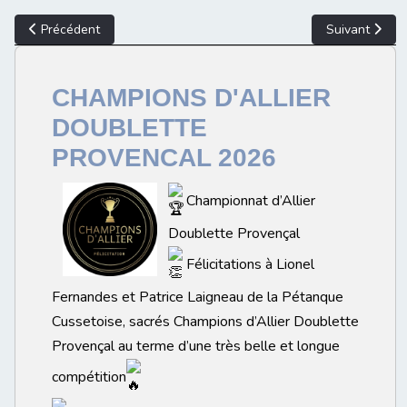
Article précédent : Résultats Championnat d'allier Triplette Fémi
Article suivan
Précédent
Suivant
CHAMPIONS D'ALLIER
DOUBLETTE
PROVENCAL 2026
Championnat d’Allier
Doublette Provençal
Félicitations à Lionel
Fernandes et Patrice Laigneau de la Pétanque
Cussetoise, sacrés Champions d’Allier Doublette
Provençal au terme d’une très belle et longue
compétition