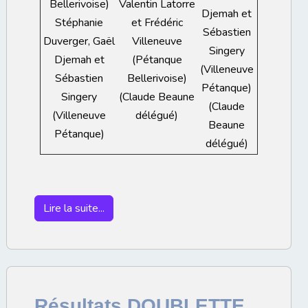
Bellerivoise)
Valentin Latorre
Djemah et
Stéphanie
et Frédéric
Sébastien
Duverger, Gaël
Villeneuve
Singery
Djemah et
(Pétanque
(Villeneuve
Sébastien
Bellerivoise)
Pétanque)
Singery
(Claude Beaune
(Claude
(Villeneuve
délégué)
Beaune
Pétanque)
délégué)
Lire la suite...
Résultats DOUBLETTE