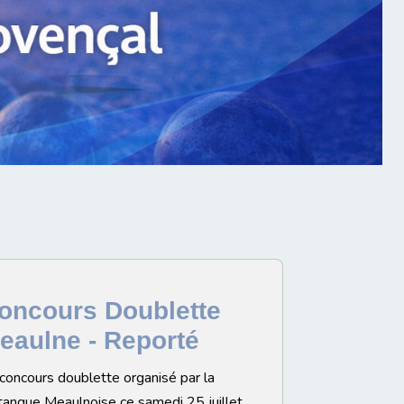
oncours Doublette
eaulne - Reporté
concours doublette organisé par la
anque Meaulnoise ce samedi 25 juillet