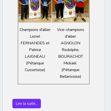
Vice-champions
Champions d'allier
d'allier
Lionel
AGNOLON
FERNANDES et
Rodolphe,
Patrice
BOURACHOT
LAIGNEAU
Mickaël
(Pétanque
(Pétanque
Cussetoise)
Bellerivoise)
Lire la suite...