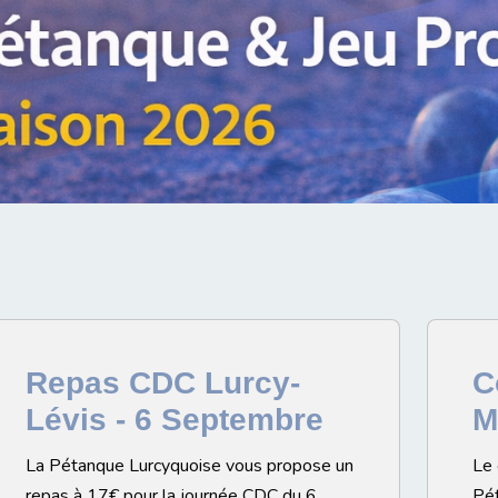
Repas CDC Lurcy-
C
Lévis - 6 Septembre
M
La Pétanque Lurcyquoise vous propose un
Le 
repas à 17€ pour la journée CDC du 6
Pét