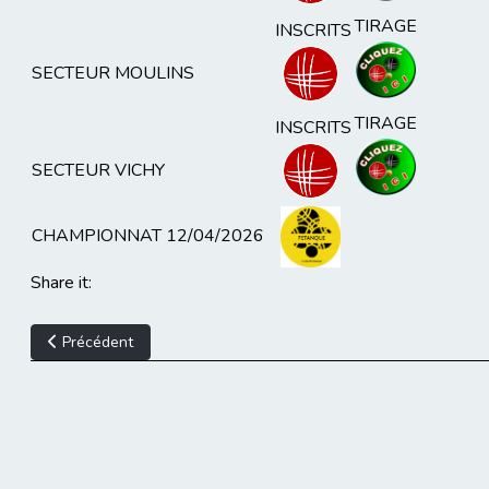
TIRAGE
INSCRITS
SECTEUR MOULINS
TIRAGE
INSCRITS
SECTEUR VICHY
CHAMPIONNAT 12/04/2026
Share it:
Article précédent : Tirage et Liste des inscrits - Triplette Fémini
Précédent