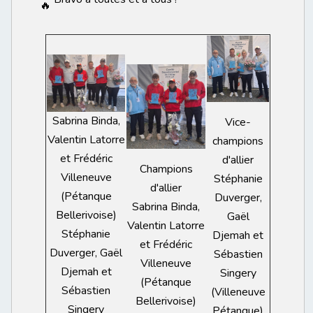
Sabrina Binda,
Vice-
Valentin Latorre
champions
et Frédéric
d'allier
Champions
Villeneuve
Stéphanie
d'allier
(Pétanque
Duverger,
Sabrina Binda,
Bellerivoise)
Gaël
Valentin Latorre
Stéphanie
Djemah et
et Frédéric
Duverger, Gaël
Sébastien
Villeneuve
Djemah et
Singery
(Pétanque
Sébastien
(Villeneuve
Bellerivoise)
Singery
Pétanque)