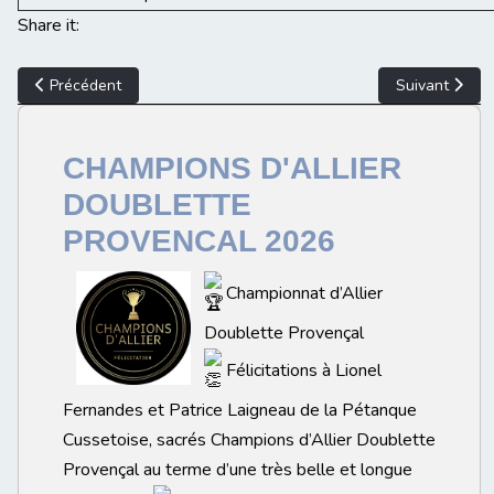
Share it:
Article précédent : Résultats Championnat d'allier Individuel Mas
Article suiv
Précédent
Suivant
CHAMPIONS D'ALLIER
DOUBLETTE
PROVENCAL 2026
Championnat d’Allier
Doublette Provençal
Félicitations à Lionel
Fernandes et Patrice Laigneau de la Pétanque
Cussetoise, sacrés Champions d’Allier Doublette
Provençal au terme d’une très belle et longue