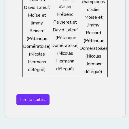
championns
d'allier
David Laleuf,
d'allier
Frédéric
Moïse et
Moïse et
Pailheret et
Jimmy
Jimmy
David Laleuf
Reinard
Reinard
(Pétanque
(Pétanque
(Pétanque
Domératoise)
Domératoise)
Domératoise)
(Nicolas
(Nicolas
(Nicolas
Hermann
Hermann
Hermann
délégué)
délégué)
délégué)
Lire la suite...